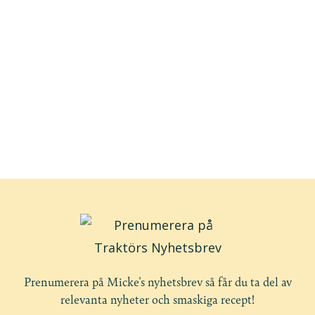
1 339 kr/person exkl moms
1 500 kr/person inkl moms
Priset för matlagningskursen innefattar
matlagningspasset och middagen samt en
välkomstdrink.
Middagsdryckerna tillkommer.
Prenumerera på Micke's nyhetsbrev så får du ta del av
relevanta nyheter och smaskiga recept!