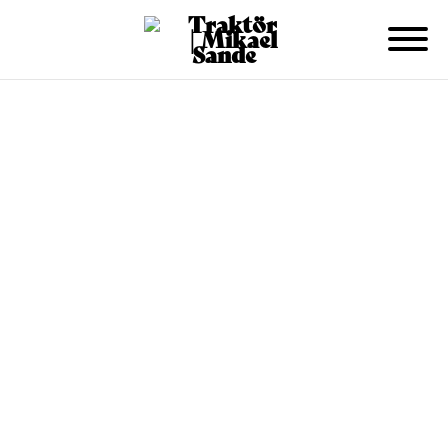
Lär dig laga mat av en kock!
Boka en kväll hos oss på Traktör och laga mat
tillsammans. Ni skapar tillsammans en härlig tre
rätters middag med hjälp av instruktioner av kocken,