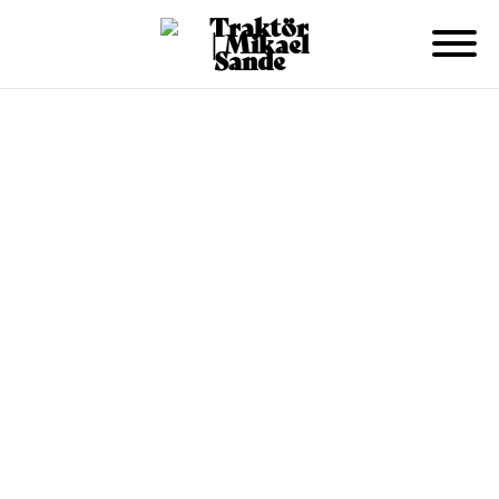
55 kr/person inkl moms
Minst 15 stycken av varje sort
Ladda ner utskriftsvänlig PDF:
Mingel